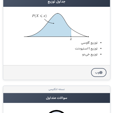
جداول توزیع
توزیع گاوسی
توزیع t استیودنت
توزیع خی‌دو
وب
نسخه انگلیسی
سوالات متداول